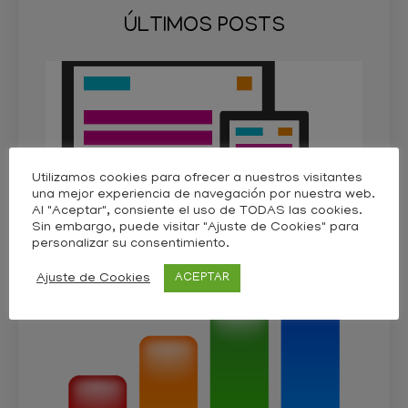
ÚLTIMOS POSTS
3 d
sob
est
las
en l
Pym
Utilizamos cookies para ofrecer a nuestros visitantes
qué
una mejor experiencia de navegación por nuestra web.
par
Al "Aceptar", consiente el uso de TODAS las cookies.
Sin embargo, puede visitar "Ajuste de Cookies" para
ayu
personalizar su consentimiento.
mej
Ajuste de Cookies
ACEPTAR
Car
de 
Web
Sma
Part